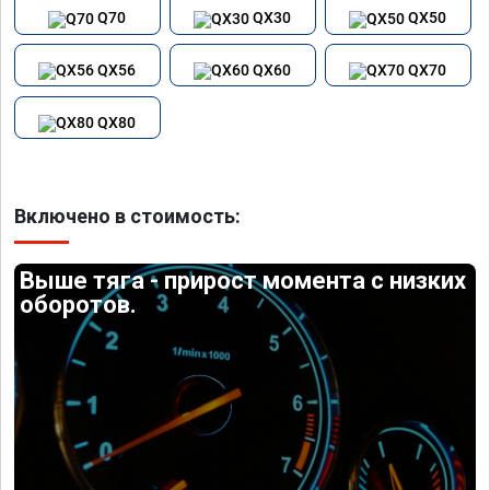
Q70
QX30
QX50
QX56
QX60
QX70
QX80
Включено в стоимость:
Выше тяга - прирост момента с низких
оборотов.