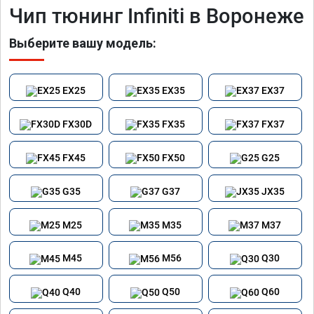
Чип тюнинг Infiniti в Воронеже
Выберите вашу модель:
EX25
EX35
EX37
FX30D
FX35
FX37
FX45
FX50
G25
G35
G37
JX35
M25
M35
M37
M45
M56
Q30
Q40
Q50
Q60