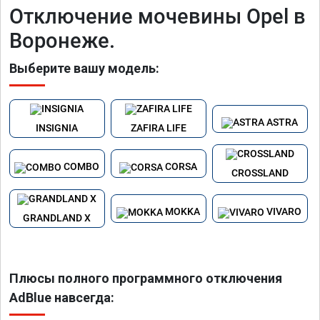
Отключение мочевины Opel в
Воронеже.
Выберите вашу модель:
ASTRA
INSIGNIA
ZAFIRA LIFE
COMBO
CORSA
CROSSLAND
MOKKA
VIVARO
GRANDLAND X
Плюсы полного программного отключения
AdBlue навсегда: