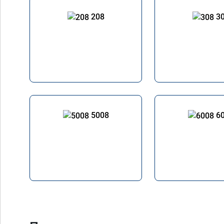
208
3
5008
6