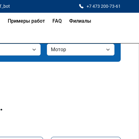
T_bot
+7 473 200-73-61
я
Примеры работ
FAQ
Филиалы
.