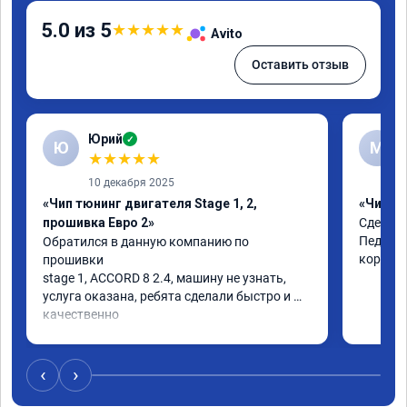
5.0 из 5
★
★
★
★
★
Avito
Оставить отзыв
Юрий
✓
Ю
М
★
★
★
★
★
10 декабря 2025
«Чип тюнинг двигателя Stage 1, 2,
«Чип тю
прошивка Евро 2»
Сделали
Педаль 
Обратился в данную компанию по 
коробке
прошивки

stage 1, ACCORD 8 2.4, машину не узнать, 
услуга оказана, ребята сделали быстро и 
качественно

советую
‹
›