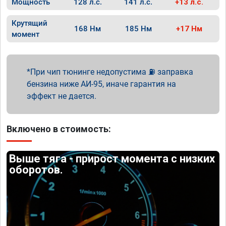
Мощность
128 л.с.
141 л.с.
+13 л.с.
Крутящий
168 Нм
185 Нм
+17 Нм
момент
При чип тюнинге недопустима ⛽ заправка
бензина ниже АИ-95, иначе гарантия на
эффект не дается.
Включено в стоимость:
Выше тяга - прирост момента с низких
оборотов.