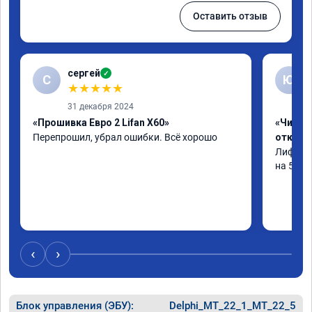
Оставить отзыв
сергей
✓
С
Ю
★
★
★
★
★
31 декабря 2024
«Прошивка Евро 2 Lifan X60»
«Чип тю
Перепрошил, убрал ошибки. Всё хорошо
отключ
Лифан С
на 5+
‹
›
Блок управления (ЭБУ):
Delphi_MT_22_1_MT_22_5