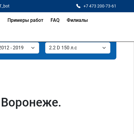
T_bot
+7 473 200-73-61
я
Примеры работ
FAQ
Филиалы
в Воронеже.