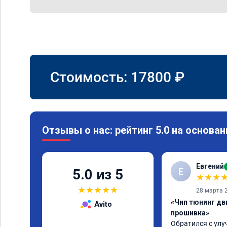
Стоимость:
17800
₽
Отзывы о нас: рейтинг 5.0 на основан
Евгений
Е
5.0 из 5
★
★
★
★
★
★
★
★
28 марта 
«Чип тюнинг дв
Avito
прошивка»
Обратился с улу