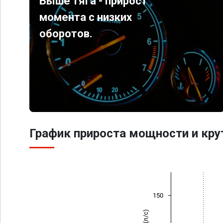
Выше тяга - прирост
момента с низких
оборотов.
График прироста мощности и кр
150