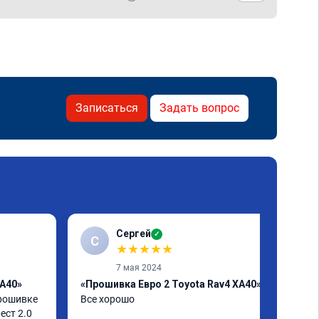
Записаться
Задать вопрос
Сергей
✓
С
★
★
★
★
★
7 мая 2024
XA40»
«Прошивка Евро 2 Toyota Rav4 XA40»
рошивке 
Все хорошо
ст 2.0 