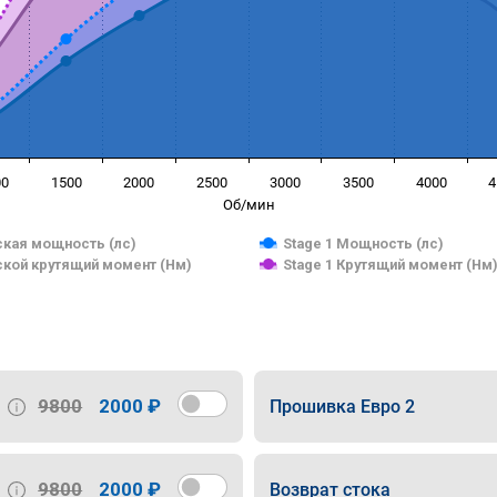
00
1500
2000
2500
3000
3500
4000
4
Об/мин
кая мощность (лс)
Stage 1 Мощность (лс)
кой крутящий момент (Нм)
Stage 1 Крутящий момент (Нм
9800
2000 ₽
Прошивка Евро 2
9800
2000 ₽
Возврат стока