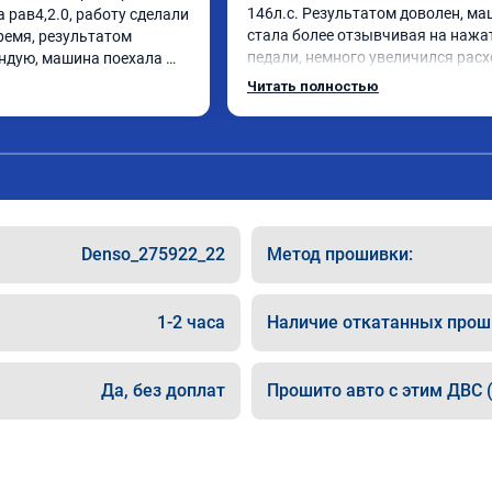
146л.с. Результатом доволен, ма
 рав4,2.0, работу сделали 
стала более отзывчивая на нажат
ремя, результатом 
педали, немного увеличился расхо
ндую, машина поехала 
данная процедура - это именно то,
Читать полностью
не хватало. Прибавилась уверенн
обгоне и других маневрах требую
быстрого разгона. По паспорту ра
11сек. Стало 9.4

Мотор с вариатором работают ро
Советую. Сделали скидку. Но 
единственное, что не сделали, это
Denso_275922_22
Метод прошивки:
ограничитель скорости, который 
до 180км/ч
1-2 часа
Наличие откатанных прош
Да, без доплат
Прошито авто с этим ДВС (