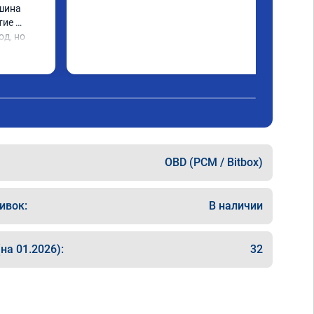
шина 
ие 
д, но 
 чего ей 
ость при 
щих 
згон 
вно.

 не сняли 
OBD (PCM / Bitbox)
с завода 
ивок:
В наличии
на 01.2026):
32