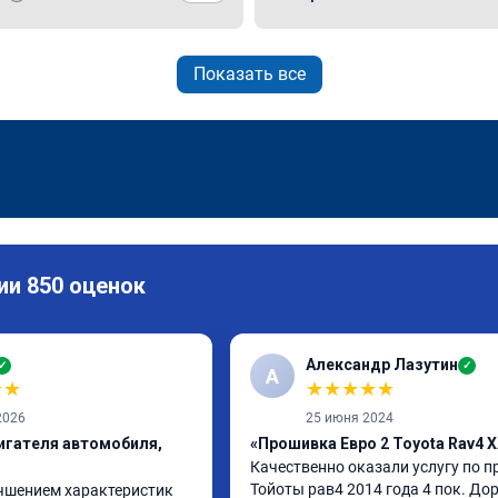
Показать все
ии 850 оценок
Александр Лазутин
✓
✓
А
★
★
★
★
★
★
★
2026
25 июня 2024
игателя автомобиля,
«Прошивка Евро 2 Toyota Rav4 
Качественно оказали услугу по п
Тойоты рав4 2014 года 4 пок. Доре
чшением характеристик 