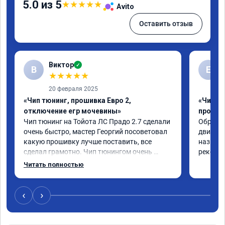
5.0 из 5
★
★
★
★
★
Avito
Оставить отзыв
Виктор
✓
В
Е
★
★
★
★
★
20 февраля 2025
«Чип тюнинг, прошивка Евро 2,
«Чип т
отключение егр мочевины»
прошив
Чип тюнинг на Тойота ЛС Прадо 2.7 сделали 
Обратил
очень быстро, мастер Георгий посоветовал 
двигател
какую прошивку лучше поставить, все 
назначе
сделал грамотно. Чип тюнингом очень 
рекомен
доволен, машина ожила немного, отзыв на 
Читать полностью
педаль газа стал значительно лучше. Такое 
ощущение, что коробка даже стала 
работать лучше, пропали провалы. Расход 
‹
›
топлива остался таким же, но динамика 
улучшилась. Советую этот сервис всем. 
Спасибо!!!