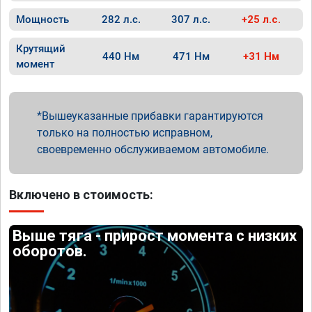
Мощность
282 л.с.
307 л.с.
+25 л.с.
Крутящий
440 Нм
471 Нм
+31 Нм
момент
Вышеуказанные прибавки гарантируются
только на полностью исправном,
своевременно обслуживаемом автомобиле.
Включено в стоимость:
Выше тяга - прирост момента с низких
оборотов.