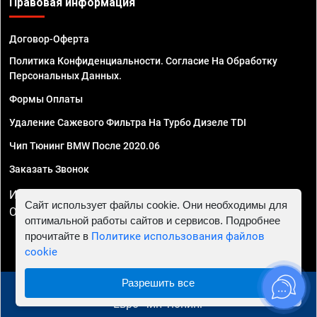
Правовая информация
Договор-Оферта
Политика Конфиденциальности. Согласие На Обработку
Персональных Данных.
Формы Оплаты
Удаление Сажевого Фильтра На Турбо Дизеле TDI
Чип Тюнинг BMW После 2020.06
Заказать Звонок
ИП Смирнов Георгий Павлович. ИНН 781302555843,
Сайт использует файлы cookie. Они необходимы для
ОГРНИП 324470400032610
оптимальной работы сайтов и сервисов. Подробнее
прочитайте в
Политике использования файлов
cookie
Разрешить все
© 2010 - 2026 Чип тюнинг в Воронеже - Автосервис
"Евро Чип Тюнинг"