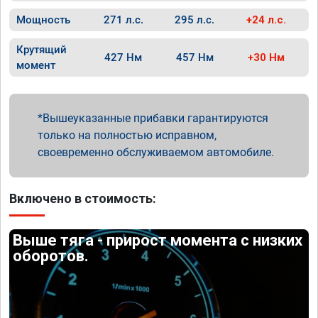
Мощность
271 л.с.
295 л.с.
+24 л.с.
Крутящий
427 Нм
457 Нм
+30 Нм
момент
Вышеуказанные прибавки гарантируются
только на полностью исправном,
своевременно обслуживаемом автомобиле.
Включено в стоимость:
Выше тяга - прирост момента с низких
оборотов.