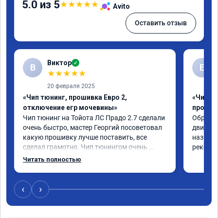
5.0 из 5
★
★
★
★
★
Avito
Оставить отзыв
Виктор
✓
В
Е
★
★
★
★
★
20 февраля 2025
«Чип тюнинг, прошивка Евро 2,
«Чип т
отключение егр мочевины»
прошив
Чип тюнинг на Тойота ЛС Прадо 2.7 сделали 
Обратил
очень быстро, мастер Георгий посоветовал 
двигател
какую прошивку лучше поставить, все 
назначе
сделал грамотно. Чип тюнингом очень 
рекомен
доволен, машина ожила немного, отзыв на 
Читать полностью
педаль газа стал значительно лучше. Такое 
ощущение, что коробка даже стала 
работать лучше, пропали провалы. Расход 
‹
›
топлива остался таким же, но динамика 
улучшилась. Советую этот сервис всем. 
Спасибо!!!