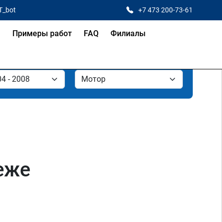
T_bot
+7 473 200-73-61
я
Примеры работ
FAQ
Филиалы
еже