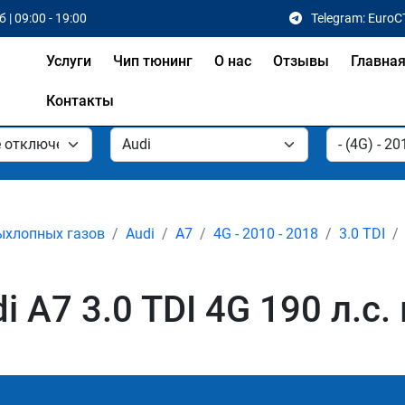
 | 09:00 - 19:00
Telegram: EuroC
Услуги
Чип тюнинг
О нас
Отзывы
Главна
Контакты
ыхлопных газов
Audi
A7
4G - 2010 - 2018
3.0 TDI
 A7 3.0 TDI 4G 190 л.с.