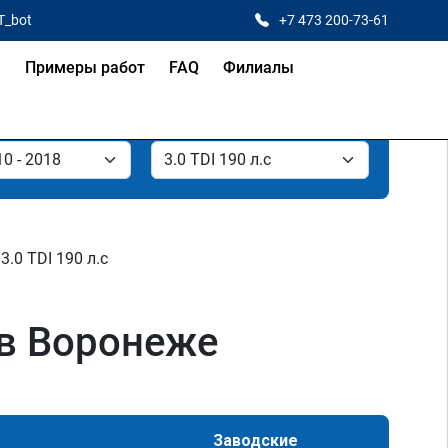
T_bot
+7 473 200-73-61
я
Примеры работ
FAQ
Филиалы
3.0 TDI 190 л.с
 в Воронеже
Заводские