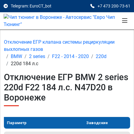
Telegram: EuroCT_bot
+7 473 200-73-61
Отключение ЕГР клапана системы рециркуляции
выхлопных газов
BMW
2 series
F22 - 2014 - 2020
220d
220d 184 л.с
Отключение ЕГР BMW 2 series
220d F22 184 л.с. N47D20 в
Воронеже
Параметр
Заводские