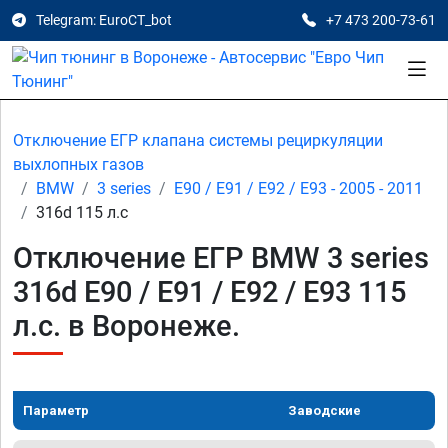
Telegram: EuroCT_bot
+7 473 200-73-61
Отключение ЕГР клапана системы рециркуляции
выхлопных газов
BMW
3 series
E90 / E91 / E92 / E93 - 2005 - 2011
316d 115 л.с
Отключение ЕГР BMW 3 series
316d E90 / E91 / E92 / E93 115
л.с. в Воронеже.
Параметр
Заводские