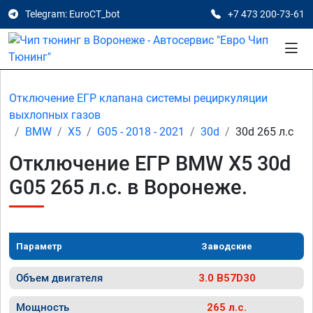
Telegram: EuroCT_bot
+7 473 200-73-61
Отключение ЕГР клапана системы рециркуляции
выхлопных газов
BMW
X5
G05 - 2018 - 2021
30d
30d 265 л.с
Отключение ЕГР BMW X5 30d
G05 265 л.с. в Воронеже.
Параметр
Заводские
Объем двигателя
3.0 B57D30
Мощность
265 л.с.