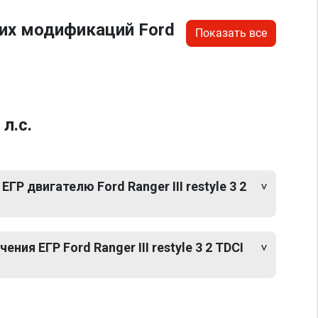
их модификаций Ford
Показать все
л.с.
ГР двигателю Ford Ranger III restyle 3 2
ия ЕГР Ford Ranger III restyle 3 2 TDCI