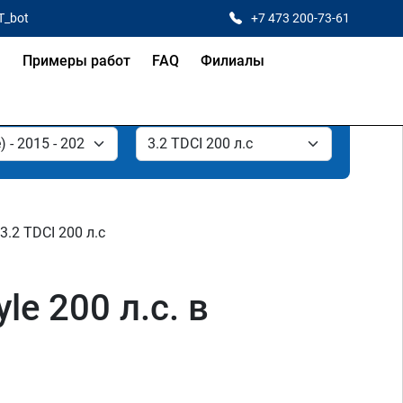
T_bot
+7 473 200-73-61
я
Примеры работ
FAQ
Филиалы
3.2 TDCI 200 л.с
le 200 л.с. в