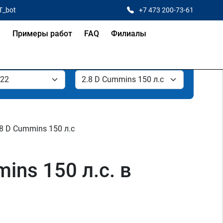
T_bot
+7 473 200-73-61
я
Примеры работ
FAQ
Филиалы
.8 D Cummins 150 л.с
ins 150 л.с. в