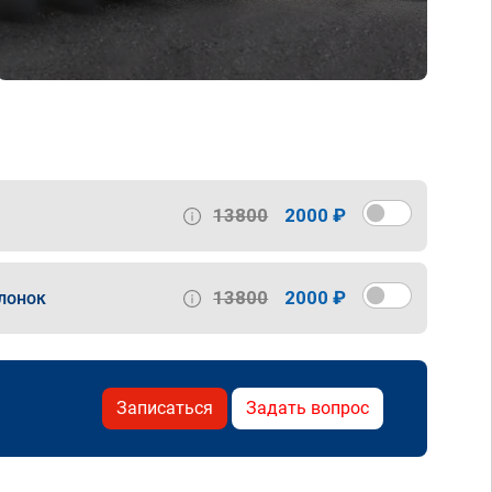
13800
2000 ₽
13800
2000 ₽
лонок
Записаться
Задать вопрос