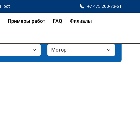
T_bot
+7 473 200-73-61
я
Примеры работ
FAQ
Филиалы