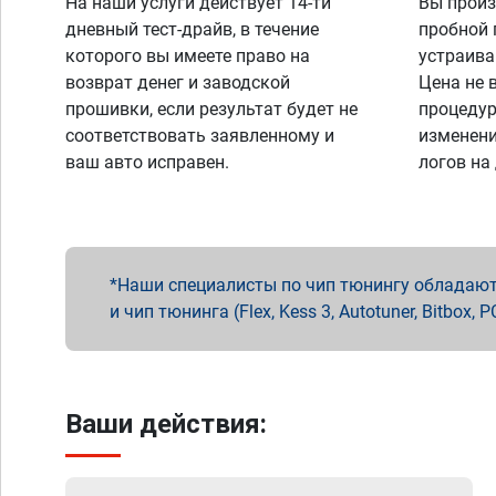
На наши услуги действует 14-ти
Вы произ
дневный тест-драйв, в течение
пробной 
которого вы имеете право на
устраива
возврат денег и заводской
Цена не 
прошивки, если результат будет не
процедур
соответствовать заявленному и
изменени
ваш авто исправен.
логов на
Наши специалисты по чип тюнингу обладают 
и чип тюнинга (Flex, Kess 3, Autotuner, Bitbo
Ваши действия: