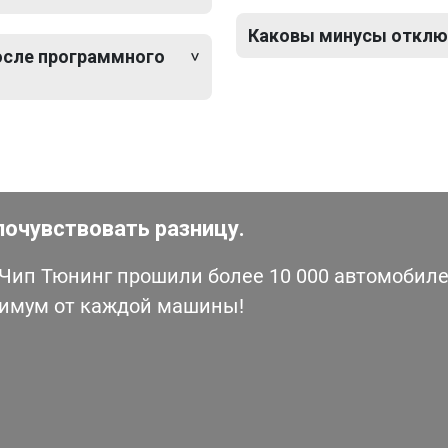
Каковы минусы отключ
после программного
почувствовать разницу.
ип Тюнинг прошили более 10 000 автомобилей
симум от каждой машины!