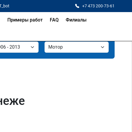
T_bot
+7 473 200-73-61
я
Примеры работ
FAQ
Филиалы
онеже