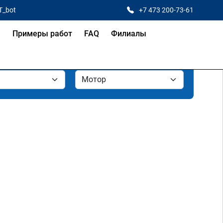
T_bot
+7 473 200-73-61
я
Примеры работ
FAQ
Филиалы