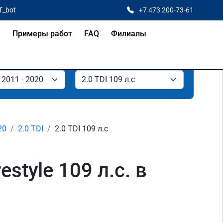
T_bot
+7 473 200-73-61
я
Примеры работ
FAQ
Филиалы
20
2.0 TDI
2.0 TDI 109 л.с
style 109 л.с. в