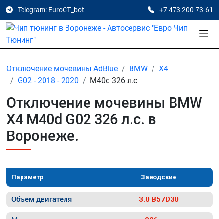
Telegram: EuroCT_bot
+7 473 200-73-61
Отключение мочевины AdBlue
BMW
X4
G02 - 2018 - 2020
M40d 326 л.с
Отключение мочевины BMW
X4 M40d G02 326 л.с. в
Воронеже.
Параметр
Заводские
Объем двигателя
3.0 B57D30