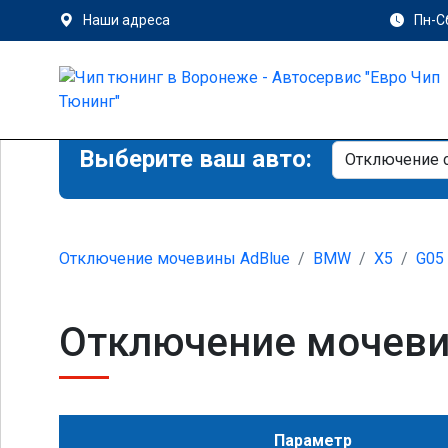
Наши адреса
Пн-Сб
Выберите ваш авто:
Отключение мочевины AdBlue
BMW
X5
G05 
Отключение мочевин
Параметр