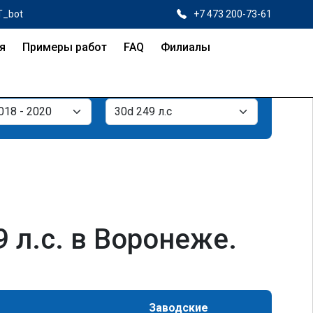
T_bot
+7 473 200-73-61
я
Примеры работ
FAQ
Филиалы
л.с. в Воронеже.
Заводские