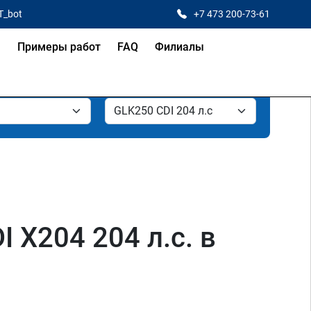
T_bot
+7 473 200-73-61
я
Примеры работ
FAQ
Филиалы
X204 204 л.с. в