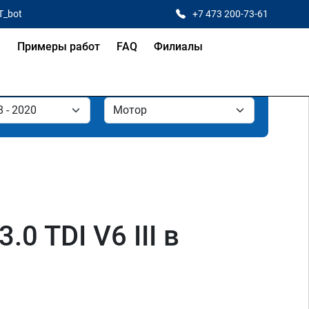
T_bot
+7 473 200-73-61
я
Примеры работ
FAQ
Филиалы
0 TDI V6 III в