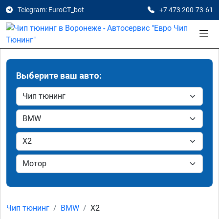
Telegram: EuroCT_bot
+7 473 200-73-61
Выберите ваш авто:
Чип тюнинг
BMW
X2