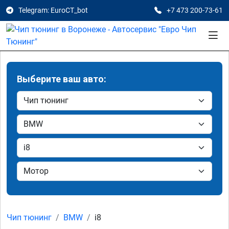
Telegram: EuroCT_bot
+7 473 200-73-61
Выберите ваш авто:
Чип тюнинг
BMW
i8