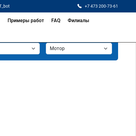
T_bot
+7 473 200-73-61
я
Примеры работ
FAQ
Филиалы