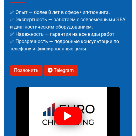
✅ Опыт — более 8 лет в сфере чип-тюнинга.
✅ Экспертность — работаем с современными ЭБУ
и диагностическим оборудованием.
✅ Надежность — гарантия на все виды работ.
✅ Прозрачность — подробные консультации по
телефону и фиксированные цены.
Позвонить
Telegram