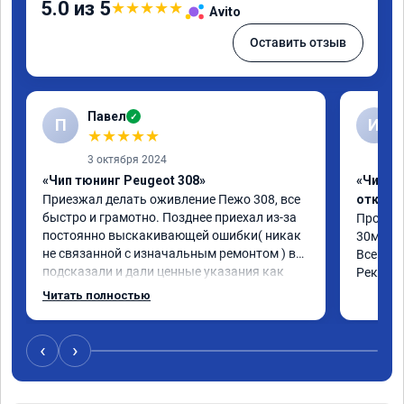
5.0 из 5
★
★
★
★
★
Avito
Оставить отзыв
Павел
✓
П
И
★
★
★
★
★
3 октября 2024
«Чип тюнинг Peugeot 308»
«Чип тю
Приезжал делать оживление Пежо 308, все 
отключ
быстро и грамотно. Позднее приехал из-за 
Прошил 
постоянно выскакивающей ошибки( никак 
30мин.

не связанной с изначальным ремонтом ) все 
Все объ
подсказали и дали ценные указания как 
Рекоме
поступить. Категорически рекомендую 
Читать полностью
данную компанию для сотрудничества. 🤝🏼 
буду ездить. Олько сюда
‹
›