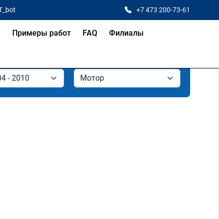
T_bot
+7 473 200-73-61
я
Примеры работ
FAQ
Филиалы