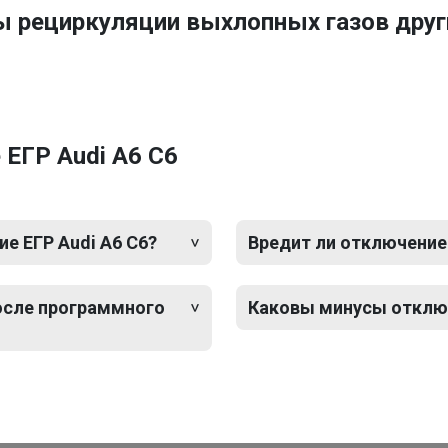
ы рециркуляции выхлопных газов друг
ЕГР Audi A6 C6
е ЕГР Audi A6 C6?
Вредит ли отключение 
после программного
Каковы минусы отключ