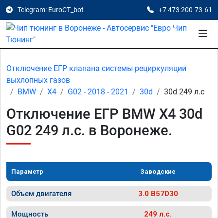
Telegram: EuroCT_bot
+7 473 200-73-61
Отключение ЕГР клапана системы рециркуляции
выхлопных газов
BMW
X4
G02 - 2018 - 2021
30d
30d 249 л.с
Отключение ЕГР BMW X4 30d
G02 249 л.с. в Воронеже.
Параметр
Заводские
Объем двигателя
3.0 B57D30
Мощность
249 л.с.