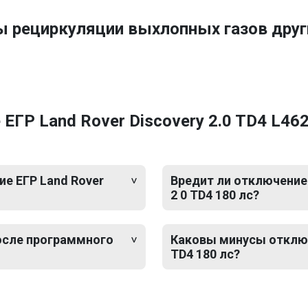
ы рециркуляции выхлопных газов дру
ГР Land Rover Discovery 2.0 TD4 L462 
е ЕГР Land Rover
Вредит ли отключение 
2 0 TD4 180 лс?
после программного
Каковы минусы отключе
TD4 180 лс?