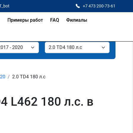
T_bot
+7 473 200-73-61
я
Примеры работ
FAQ
Филиалы
020
2.0 TD4 180 л.с
4 L462 180 л.с. в