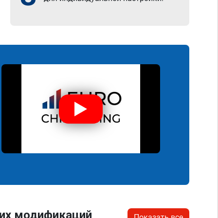
гих модификаций
Показать все