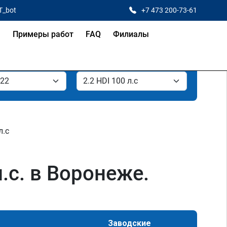
T_bot
+7 473 200-73-61
я
Примеры работ
FAQ
Филиалы
л.с
.с. в Воронеже.
Заводские