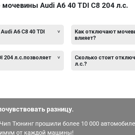
очевины Audi A6 40 TDI C8 204 л.с.
Audi A6 C8 40 TDI
Как отключают мочевину
влияет?
I 204 л.с.позволяет
Сколько стоит отключе
л.с.?
почувствовать разницу.
ип Тюнинг прошили более 10 000 автомобилей
симум от каждой машины!