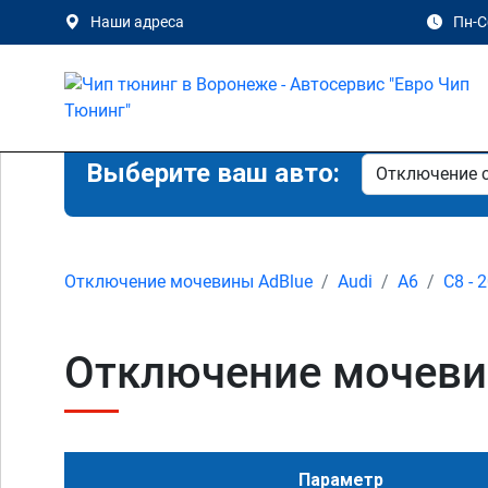
Наши адреса
Пн-Сб
Выберите ваш авто:
Отключение мочевины AdBlue
Audi
A6
C8 - 
Отключение мочевины
Параметр