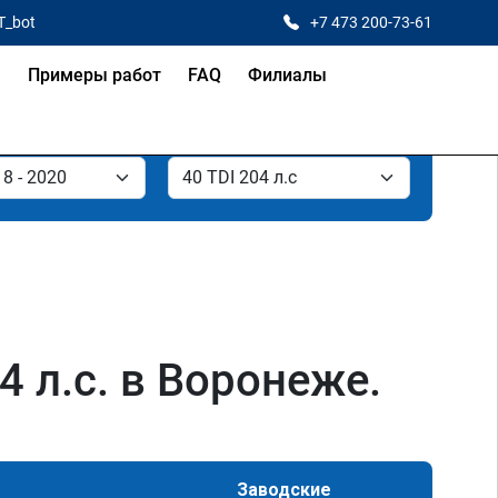
T_bot
+7 473 200-73-61
я
Примеры работ
FAQ
Филиалы
 л.с. в Воронеже.
Заводские