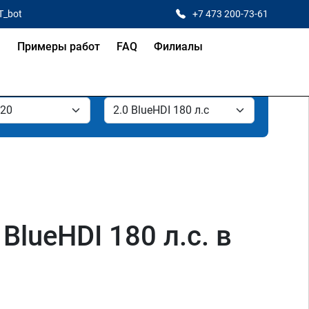
T_bot
+7 473 200-73-61
я
Примеры работ
FAQ
Филиалы
BlueHDI 180 л.с. в