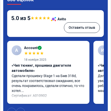
5.0 из 5
★
★
★
★
★
Avito
Оставить отзыв
Account
✓
A
И
★
★
★
★
★
18 ноября 2025
«Чип тюнинг, прошивка двигателя
«Чип т
автомобиля»
автомо
Сделали прошивку Stage 1 на Бмв 318d, 
Делали 
результат соответствовал ожиданию, все 
увеличе
очень понравилось, сделали отлично, то что 
ребята 
хотел.

машина 
Сертификат: A010902