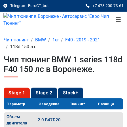
Telegram: EuroCT_bot
+7 473 200-73-61
Чип тюнинг
BMW
1er
F40 - 2019 - 2021
118d 150 л.с
Чип тюнинг BMW 1 series 118d
F40 150 лс в Воронеже.
Stage 1
Stage 2
Stock+
Параметр
Заводские
Тюнинг*
Разница
Объем
2.0 B47D20
двигателя