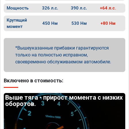
Мощность
326 л.с.
390 л.с.
+64 л.с.
Крутящий
450 Нм
530 Нм
+80 Нм
момент
Вышеуказанные прибавки гарантируются
только на полностью исправном,
своевременно обслуживаемом автомобиле.
Включено в стоимость:
Выше тяга - прирост момента с низких
оборотов.