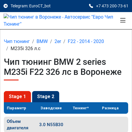
Telegram: EuroCT_bot
+7 473 200-73-61
Чип тюнинг
BMW
2er
F22 - 2014 - 2020
M235i 326 л.с
Чип тюнинг BMW 2 series
M235i F22 326 лс в Воронеже
Stage 1
Stage 2
Параметр
Заводские
Тюнинг*
Разница
Объем
3.0 N55B30
двигателя