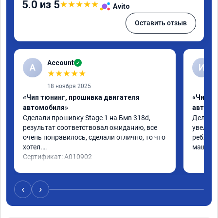
5.0 из 5
★
★
★
★
★
Avito
Оставить отзыв
Account
✓
A
И
★
★
★
★
★
18 ноября 2025
«Чип тюнинг, прошивка двигателя
«Чип т
автомобиля»
автомо
Сделали прошивку Stage 1 на Бмв 318d, 
Делали 
результат соответствовал ожиданию, все 
увеличе
очень понравилось, сделали отлично, то что 
ребята 
хотел.

машина 
Сертификат: A010902
‹
›