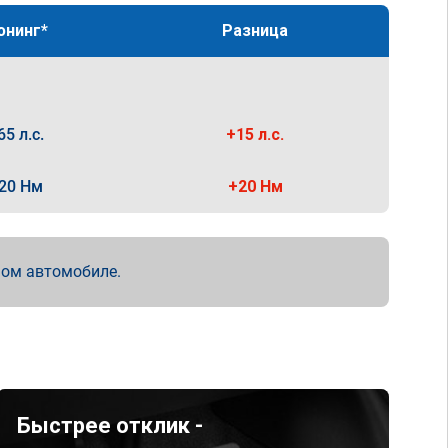
юнинг*
Разница
65 л.с.
+15 л.с.
20 Нм
+20 Нм
мом автомобиле.
Быстрее отклик -