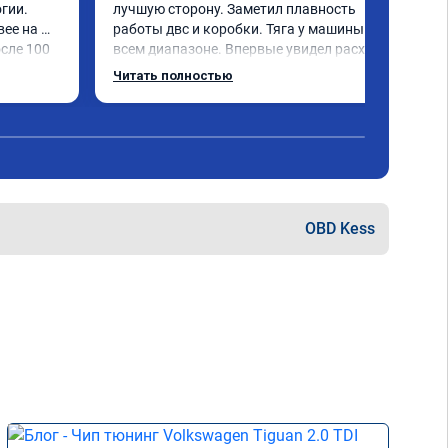
гии.

лучшую сторону. Заметил плавность 
ее на 
работы двс и коробки. Тяга у машины на 
сле 100 
всем диапазоне. Впервые увидел расход 
по трассе меньше 8 литров. Сколько 
Читать полностью
добавилось л.с. не совсем понятно, но 
результат поведения авто явно стоит этих 
денег. Знал бы, сделал раньше.
OBD Kess