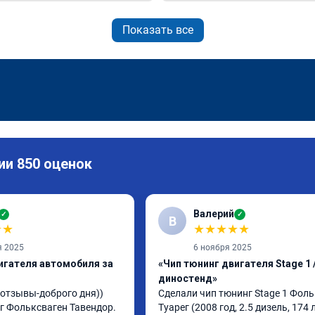
Показать все
ии 850 оценок
Валерий
✓
✓
В
★
★
★
★
★
★
★
я 2025
6 ноября 2025
игателя автомобиля за
«Чип тюнинг двигателя Stage 1 /
диностенд»
тзывы-доброго дня)) 
Сделали чип тюнинг Stage 1 Фоль
 Фольксваген Тавендор. 
Туарег (2008 год, 2.5 дизель, 174 л.