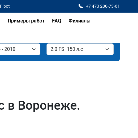
T_bot
+7 473 200-73-61
я
Примеры работ
FAQ
Филиалы
лс в Воронеже.