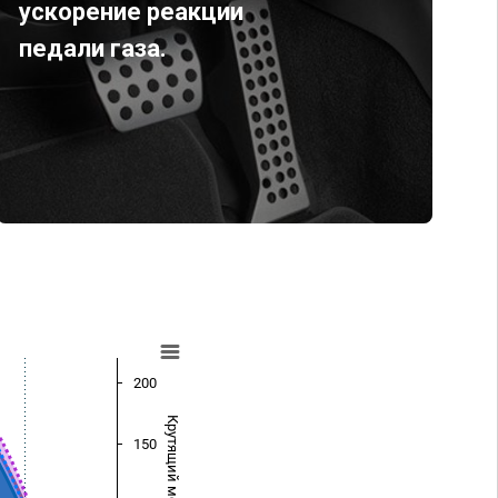
ускорение реакции
педали газа.
200
Крутящий момент (Нм)
150