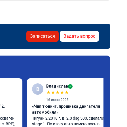
Записаться
Задать вопрос
Владислав
✓
В
★
★
★
★
★
16 июня 2025
 2,
«Чип тюнинг, прошивка двигателя
автомобиля»
ксваген 
Тигуан 2 2018 г. в. 2.0 dsg 500, сделали 
с. BPE), 
stage 1. По итогу авто поменялось в 