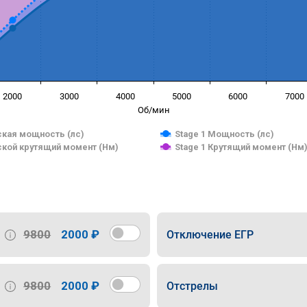
2000
3000
4000
5000
6000
7000
Об/мин
кая мощность (лс)
Stage 1 Мощность (лс)
кой крутящий момент (Нм)
Stage 1 Крутящий момент (Нм
9800
2000 ₽
Отключение ЕГР
9800
2000 ₽
Отстрелы