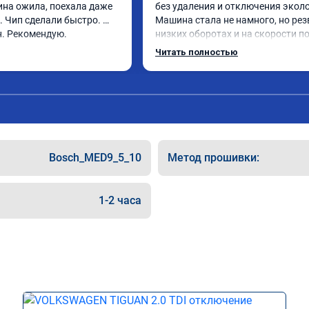
на ожила, поехала даже 
без удаления и отключения эколо
 Чип сделали быстро. 
Машина стала не намного, но резв
н. Рекомендую.
низких оборотах и на скорости по
км/ч при обгонах.

Читать полностью
Отклик при нажатии на педаль 
акселератора сократился.

Расход топлива не увеличился.

Получил что хотел. Рекомендую.
Bosch_MED9_5_10
Метод прошивки:
1-2 часа