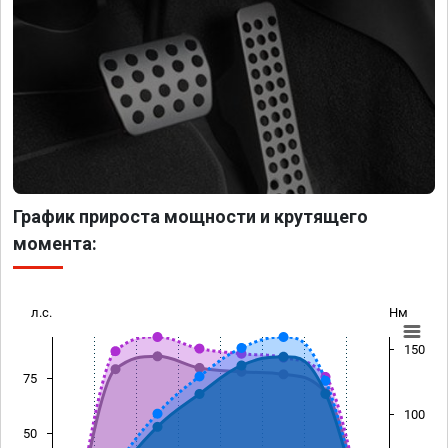
График прироста мощности и крутящего
момента:
л.с.
Нм
150
75
100
50