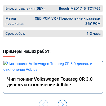
цена бы
рекоме
Блок управления (ЭБУ):
Bosch_MED17_5_TC1766
Метод
OBD PCM VR / Подключение к разъему
прошивки:
ЭБУ PCM
Срок работ:
1-3 часа
Примеры наших работ:
Чип тюнинг Volkswagen Touareg CR 3.0
дизель и отключение Adblue