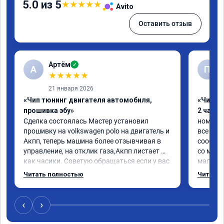
5.0 из 5
★
★
★
★
★
Avito
Оставить отзыв
Артём
✓
А
П
★
★
★
★
★
21 января 2026
«Чип тюнинг двигателя автомобиля,
«Чип тю
прошивка эбу»
2 часа»
Сделка состоялась Мастер установил 
номер с
прошивку на volkswagen polo на двигатель и 
все про
Акпп, теперь машина более отзывчивая в 
сообщен
управление, на отклик газа,Акпп листает 
со мног
как часики. Советую обращаться если у вас 
мало.

возникли проблемы с автомобилем
ребята 
Читать полностью
Читать 
объясни
поставил
машина 
‹
›
передач
ожидаем