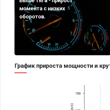
Выше тяга - прирост
момента с низких
оборотов.
График прироста мощности и кр
150