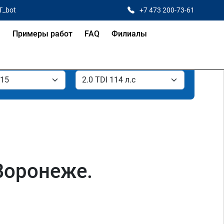
T_bot
+7 473 200-73-61
я
Примеры работ
FAQ
Филиалы
 Воронеже.