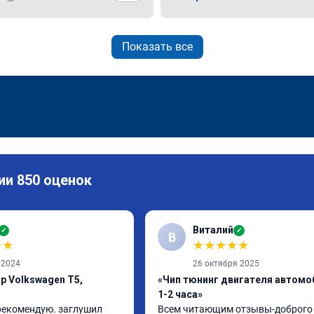
Показать все
ии 850 оценок
Виталий
✓
✓
В
★
★
★
★
★
★
★
 2024
26 октября 2025
р Volkswagen T5,
«Чип тюнинг двигателя автомо
1-2 часа»
 рекомендую. заглушил 
Всем читающим отзывы-доброго д