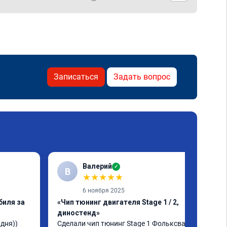
Записаться
Задать вопрос
Валерий
✓
В
★
★
★
★
★
6 ноября 2025
биля за
«Чип тюнинг двигателя Stage 1 / 2,
диностенд»
ня)) 
Сделали чип тюнинг Stage 1 Фольксваген 