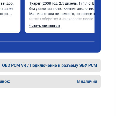
вендор. 
Туарег (2008 год, 2.5 дизель, 174 л.с. BPE), 
ла даже 
без удаления и отключения экологии.

тро. 
Машина стала не намного, но резвее на 
низких оборотах и на скорости после 100 
км/ч при обгонах.

Читать полностью
Отклик при нажатии на педаль 
акселератора сократился.

Расход топлива не увеличился.

Получил что хотел. Рекомендую.
OBD PCM VR / Подключение к разъему ЭБУ PCM
ивок:
В наличии