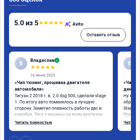
5.0 из 5
★
★
★
★
★
Avito
Оставить отзыв
Владислав
✓
В
Е
★
★
★
★
★
16 июня 2025
«Чип тюнинг, прошивка двигателя
«Чип тю
автомобиля»
диност
Тигуан 2 2018 г. в. 2.0 dsg 500, сделали stage 
Ну вот, 
1. По итогу авто поменялось в лучшую 
обратил
сторону. Заметил плавность работы двс и 
Stage 1 
коробки. Тяга у машины на всем диапазоне. 
При обы
Впервые увидел расход по трассе меньше 8 
всегда 
Читать полностью
Читать 
литров. Сколько добавилось л.с. не совсем 
педаль, 
понятно, но результат поведения авто явно 
самого 
стоит этих денег. Знал бы, сделал раньше.
моменте