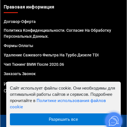
Правовая информация
Договор-Оферта
Политика Конфиденциальности. Согласие На Обработку
Персональных Данных.
Формы Оплаты
Удаление Сажевого Фильтра На Турбо Дизеле TDI
Чип Тюнинг BMW После 2020.06
Заказать Звонок
ИП Смирнов Георгий Павлович. ИНН 781302555843,
Сайт использует файлы cookie. Они необходимы для
ОГРНИП 324470400032610
оптимальной работы сайтов и сервисов. Подробнее
прочитайте в
Политике использования файлов
cookie
Разрешить все
© 2010 - 2026 Чип тюнинг в Воронеже - Автосервис