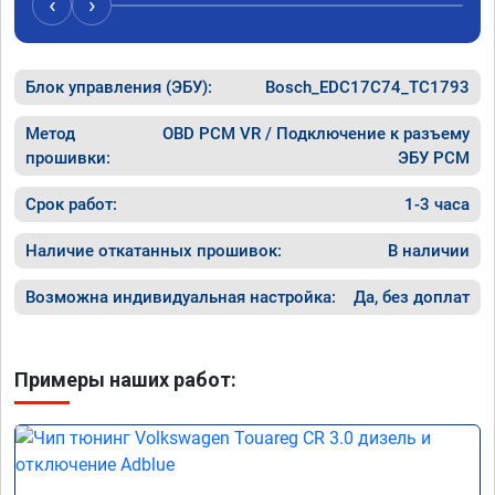
‹
›
разгона!
Хочу ещ
подпины
Блок управления (ЭБУ):
Bosch_EDC17C74_TC1793
особенн
После S
Чему я 
Метод
OBD PCM VR / Подключение к разъему
качеств
прошивки:
ЭБУ PCM
професс
Срок работ:
1-3 часа
Наличие откатанных прошивок:
В наличии
Возможна индивидуальная настройка:
Да, без доплат
Примеры наших работ: