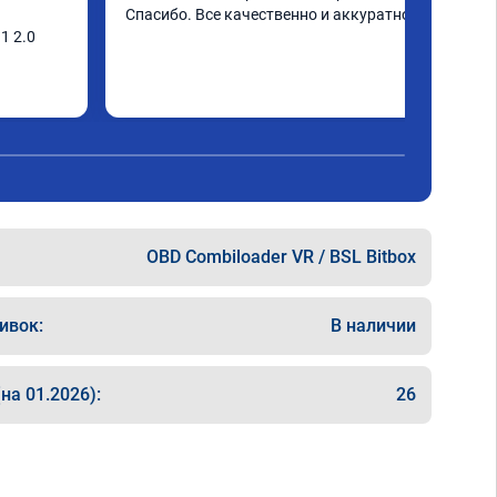
Спасибо. Все качественно и аккуратно.
 2.0 
 как 
ридавить 
рывает с 
 в 
а 
слегка 
 и с 6/5 
OBD Combiloader VR / BSL Bitbox
катом.

ивок:
В наличии
о работе 
на 01.2026):
26