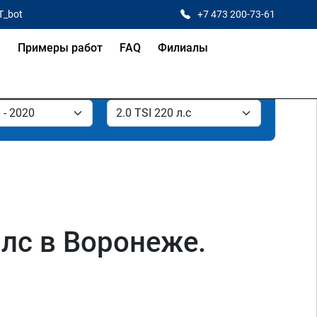
T_bot
+7 473 200-73-61
я
Примеры работ
FAQ
Филиалы
 лс в Воронеже.