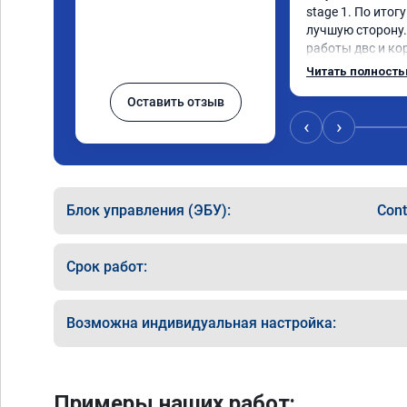
stage 1. По итог
лучшую сторону.
работы двс и кор
всем диапазоне.
Читать полност
по трассе меньше
Оставить отзыв
добавилось л.с. 
результат поведе
‹
›
денег. Знал бы, 
Блок управления (ЭБУ):
Cont
Срок работ:
Возможна индивидуальная настройка:
Примеры наших работ: