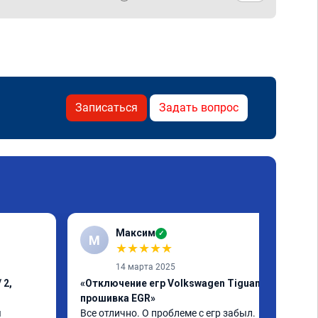
Записаться
Задать вопрос
Максим
✓
М
★
★
★
★
★
14 марта 2025
 2,
«Отключение егр Volkswagen Tiguan,
прошивка EGR»
 
Все отлично. О проблеме с егр забыл. 