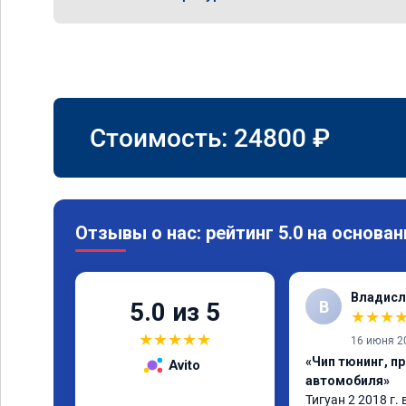
Стоимость:
24800
₽
Отзывы о нас: рейтинг 5.0 на основан
Владисл
В
5.0 из 5
★
★
★
★
★
★
★
★
16 июня 2
«Чип тюнинг, п
Avito
автомобиля»
Тигуан 2 2018 г. 