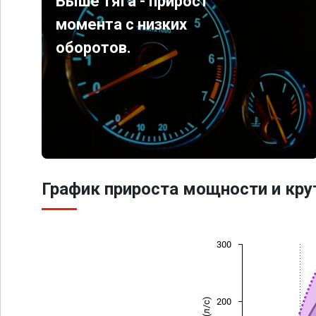
Выше тяга - прирост
момента с низких
оборотов.
График прироста мощности и кр
300
200