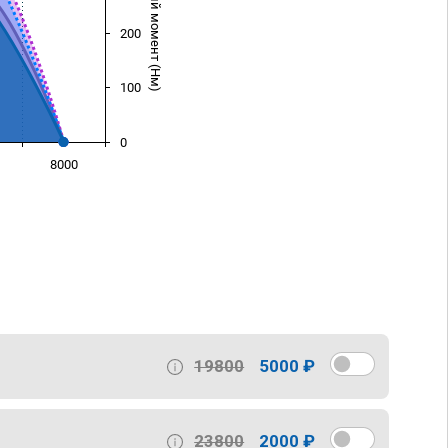
Крутящий момент (Нм)
200
100
0
8000
)
19800
5000 ₽
23800
2000 ₽