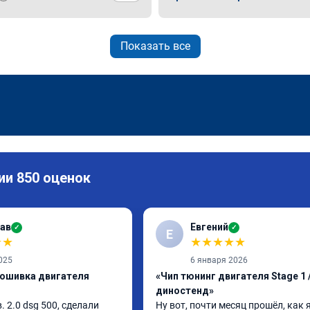
Показать все
ии 850 оценок
ав
Евгений
✓
✓
Е
★
★
★
★
★
★
★
025
6 января 2026
рошивка двигателя
«Чип тюнинг двигателя Stage 1 /
диностенд»
в. 2.0 dsg 500, сделали 
Ну вот, почти месяц прошёл, как я