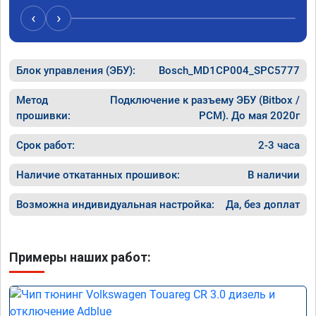
Расход 
‹
›
Получил
Блок управления (ЭБУ):
Bosch_MD1CP004_SPC5777
Метод
Подключение к разъему ЭБУ (Bitbox /
прошивки:
PCM). До мая 2020г
Срок работ:
2-3 часа
Наличие откатанных прошивок:
В наличии
Возможна индивидуальная настройка:
Да, без доплат
Примеры наших работ: