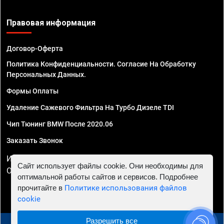
Правовая информация
Договор-Оферта
Политика Конфиденциальности. Согласие На Обработку
Персональных Данных.
Формы Оплаты
Удаление Сажевого Фильтра На Турбо Дизеле TDI
Чип Тюнинг BMW После 2020.06
Заказать Звонок
ИП Смирнов Георгий Павлович. ИНН 781302555843,
Сайт использует файлы cookie. Они необходимы для
ОГРНИП 324470400032610
оптимальной работы сайтов и сервисов. Подробнее
прочитайте в
Политике использования файлов
cookie
Разрешить все
© 2010 - 2026 Чип тюнинг в Воронеже - Автосервис