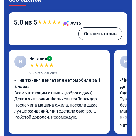
5.0 из 5
★
★
★
★
★
Avito
Оставить отзыв
Виталий
✓
В
В
★
★
★
★
★
26 октября 2025
«Чип тюнинг двигателя автомобиля за 1-
«Чип тю
2 часа»
диност
Всем читающим отзывы-доброго дня)) 
Сделали
Делал чиптюнинг Фольксваген Тавендор. 
Туарег (
После чипа машина ожила, поехала даже 
без уда
лучше ожиданий. Чип сделали быстро. 
Машина 
Работой доволен. Рекомендую.
низких 
км/ч при
Читать 
Отклик 
акселер